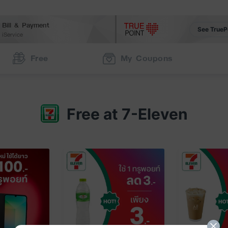
Bill & Payment
See TrueP
iService
Free
My Coupons
Free at 7-Eleven