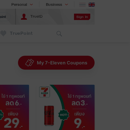
Shopping
เทรนด์เทคโนโลยี
Personal
Business
TrueID
Sign In
oint
Search
TruePoint
My 7-Eleven Coupons