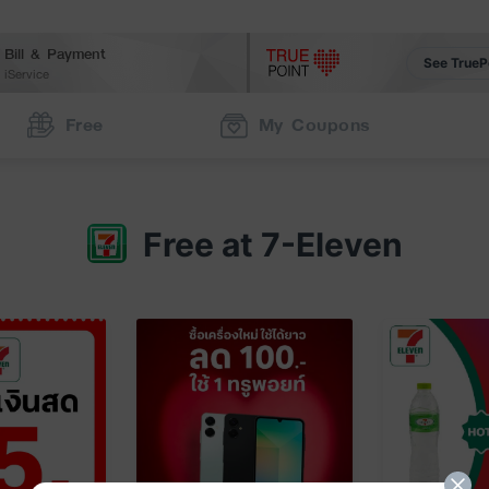
Bill & Payment
See TrueP
iService
Free
My Coupons
Free at 7-Eleven