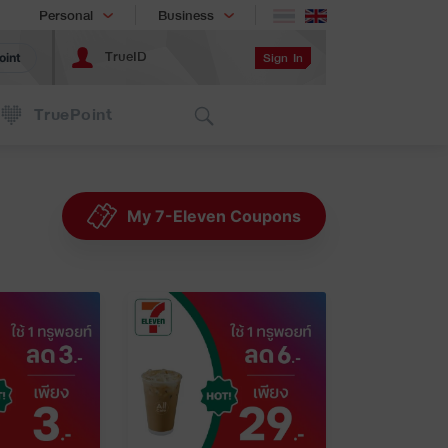
Shopping
เทรนด์เทคโนโลยี
Personal
Business
TrueID
Sign In
oint
Search
TruePoint
My 7-Eleven Coupons