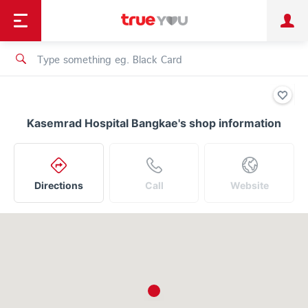
TruePoint
Shopping
เทรนด์เทคโนโลยี
Personal
Business
TrueBonus
iService
TrueID
Kasemrad Hospital Bangkae's shop information
Directions
Call
Website