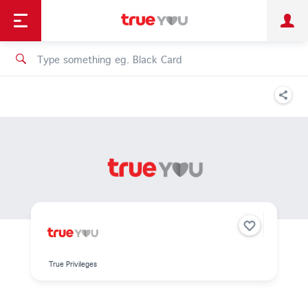
TruePoint
Shopping
เทรนด์เทคโนโลยี
Personal
Business
TrueBonus
iService
TrueID
True Privileges