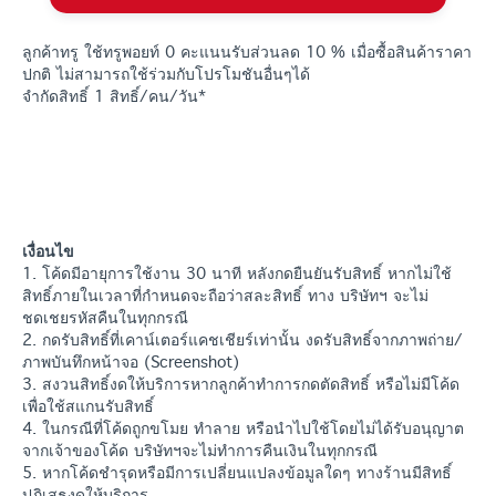
ลูกค้าทรู ใช้ทรูพอยท์ 0 คะแนนรับส่วนลด 10 % เมื่อซื้อสินค้าราคา
ปกติ ไม่สามารถใช้ร่วมกับโปรโมชันอื่นๆได้
จำกัดสิทธิ์ 1 สิทธิ์/คน/วัน*
เงื่อนไข
1. โค้ดมีอายุการใช้งาน 30 นาที หลังกดยืนยันรับสิทธิ์ หากไม่ใช้
สิทธิ์ภายในเวลาที่กำหนดจะถือว่าสละสิทธิ์ ทาง บริษัทฯ จะไม่
ชดเชยรหัสคืนในทุกกรณี
2. กดรับสิทธิ์ที่เคาน์เตอร์แคชเชียร์เท่านั้น งดรับสิทธิ์จากภาพถ่าย/
ภาพบันทึกหน้าจอ (Screenshot)
3. สงวนสิทธิ์งดให้บริการหากลูกค้าทำการกดตัดสิทธิ์ หรือไม่มีโค้ด
เพื่อใช้สแกนรับสิทธิ์
4. ในกรณีที่โค้ดถูกขโมย ทำลาย หรือนำไปใช้โดยไม่ได้รับอนุญาต
จากเจ้าของโค้ด บริษัทฯจะไม่ทำการคืนเงินในทุกกรณี
5. หากโค้ดชำรุดหรือมีการเปลี่ยนแปลงข้อมูลใดๆ ทางร้านมีสิทธิ์
ปฏิเสธงดให้บริการ