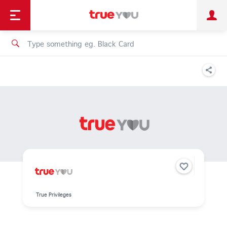
TruePoint
Shopping
เทรนด์เทคโนโลยี
Personal
Business
TrueBonus
iService
TrueID
True Privileges