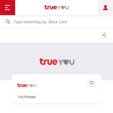
TruePoint
Shopping
เทรนด์เทคโนโลยี
Personal
Business
TrueBonus
iService
TrueID
True Privileges