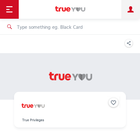
TruePoint
Shopping
เทรนด์เทคโนโลยี
Personal
Business
TrueBonus
iService
TrueID
True Privileges