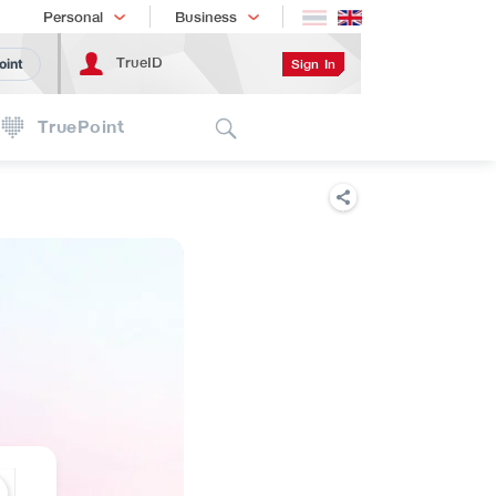
Shopping
เทรนด์เทคโนโลยี
Personal
Business
TrueID
Sign In
oint
Search
TruePoint