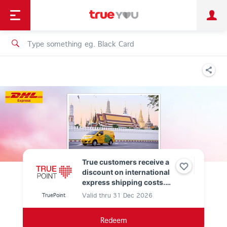
TruePoint
Shopping
เทรนด์เทคโนโลยี
Personal
Business
TrueBonus
iService
TrueID
True customers receive a
discount on international
express shipping costs.
Use 0 True Points.
Valid thru
31 Dec 2026
TruePoint
Redeem