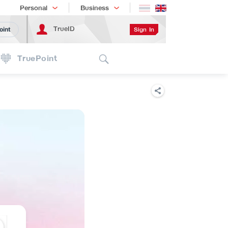
Shopping
เทรนด์เทคโนโลยี
Personal
Business
TrueID
Sign In
oint
Search
TruePoint