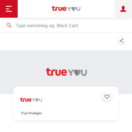
TruePoint
Shopping
เทรนด์เทคโนโลยี
Personal
Business
TrueBonus
iService
TrueID
True Privileges