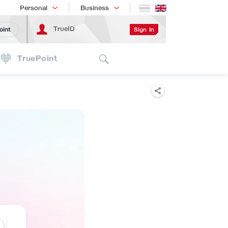
Shopping
เทรนด์เทคโนโลยี
Personal
Business
TrueID
Sign In
oint
Search
TruePoint