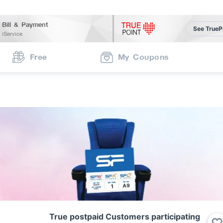
Bill & Payment
See TrueP
iService
Free
My Coupons
True postpaid Customers participating