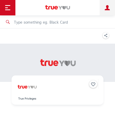
TruePoint
Shopping
เทรนด์เทคโนโลยี
Personal
Business
TrueBonus
iService
TrueID
True Privileges