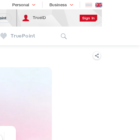
Shopping
เทรนด์เทคโนโลยี
Personal
Business
TrueID
Sign In
oint
Search
TruePoint