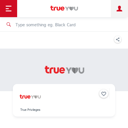
TruePoint
Shopping
เทรนด์เทคโนโลยี
Personal
Business
TrueBonus
iService
TrueID
True Privileges