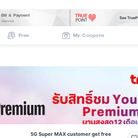
Bill & Payment
See TrueP
iService
Free
My Coupons
5G Super MAX customer get free