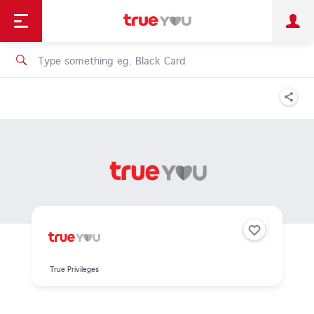
TruePoint
Shopping
เทรนด์เทคโนโลยี
Personal
Business
TrueBonus
iService
TrueID
True Privileges