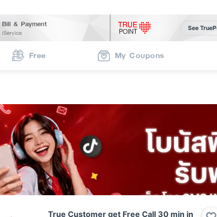
Bill & Payment
See TrueP
iService
Free
My Coupons
True Customer get Free Call 30 min in