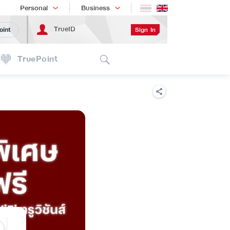
Shopping
เทรนด์เทคโนโลยี
Personal
Business
TrueID
Sign In
oint
Search
TruePoint