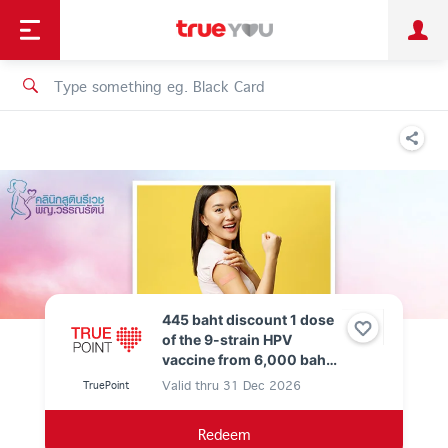
TruePoint
Shopping
เทรนด์เทคโนโลยี
Personal
Business
TrueBonus
iService
TrueID
445 baht discount 1 dose
of the 9-strain HPV
vaccine from 6,000 baht
to just 5,555 baht. Use 0
Valid thru
31 Dec 2026
TruePoint
True Points.
Redeem