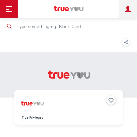
TruePoint
Shopping
เทรนด์เทคโนโลยี
Personal
Business
TrueBonus
iService
TrueID
True Privileges