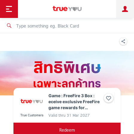
TruePoint
Shopping
เทรนด์เทคโนโลยี
Personal
Business
TrueBonus
iService
TrueID
Game : FreeFire 3 Box :
eceive exclusive FreeFire
game rewards for
customers who
Valid thru
31 Mar 2027
True Customers
subscribe to eligible
campaign packages.
Redeem