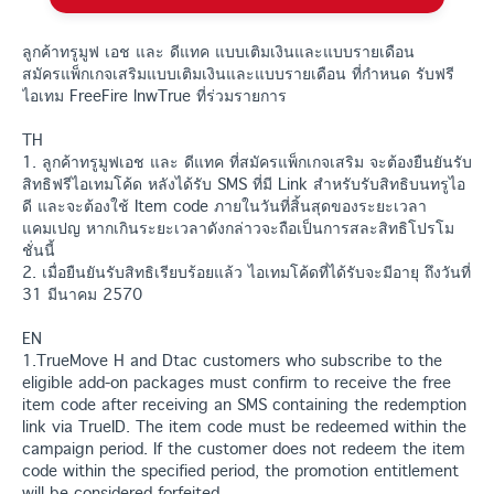
ลูกค้าทรูมูฟ เอช และ ดีแทค แบบเติมเงินและแบบรายเดือน
สมัครแพ็กเกจเสริมแบบเติมเงินและแบบรายเดือน ที่กำหนด รับฟรี
ไอเทม FreeFire lnwTrue ที่ร่วมรายการ
TH
1. ลูกค้าทรูมูฟเอช และ ดีแทค ที่สมัครแพ็กเกจเสริม จะต้องยืนยันรับ
สิทธิฟรีไอเทมโค้ด หลังได้รับ SMS ที่มี Link สำหรับรับสิทธิบนทรูไอ
ดี และจะต้องใช้ Item code ภายในวันที่สิ้นสุดของระยะเวลา
แคมเปญ หากเกินระยะเวลาดังกล่าวจะถือเป็นการสละสิทธิโปรโม
ชั่นนี้
2. เมื่อยืนยันรับสิทธิเรียบร้อยแล้ว ไอเทมโค้ดที่ได้รับจะมีอายุ ถึงวันที่
31 มีนาคม 2570
EN
1.TrueMove H and Dtac customers who subscribe to the
eligible add-on packages must confirm to receive the free
item code after receiving an SMS containing the redemption
link via TrueID. The item code must be redeemed within the
campaign period. If the customer does not redeem the item
code within the specified period, the promotion entitlement
will be considered forfeited.