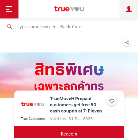
TruePoint
Shopping
เทรนด์เทคโนโลยี
Personal
Business
TrueBonus
iService
TrueID
TrueMoveH Prepaid
customers get free 50.-
cash coupon at 7-Eleven
Valid thru
31 Dec 2026
True Customers
Redeem