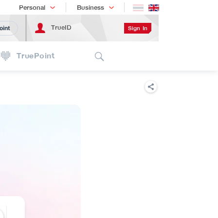
Shopping
เทรนด์เทคโนโลยี
Personal
Business
TrueID
Sign In
oint
Search
TruePoint