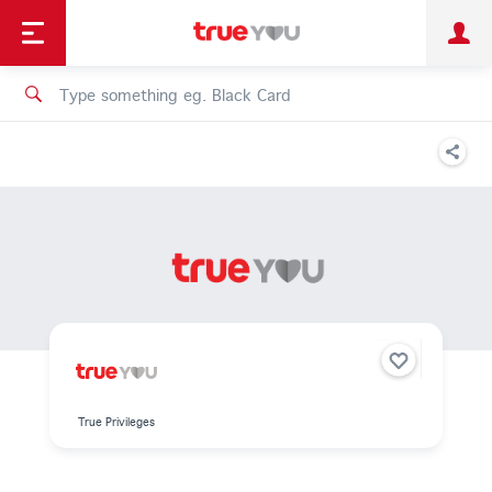
TruePoint
Shopping
เทรนด์เทคโนโลยี
Personal
Business
TrueBonus
iService
TrueID
True Privileges