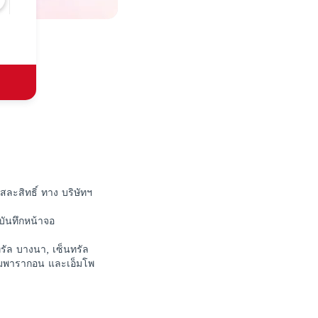
สละสิทธิ์ ทาง บริษัทฯ
พบันทึกหน้าจอ
รัล บางนา, เซ็นทรัล
สยามพารากอน และเอ็มโพ