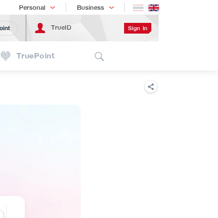
Shopping
เทรนด์เทคโนโลยี
Personal
Business
TrueID
Sign In
oint
Search
TruePoint