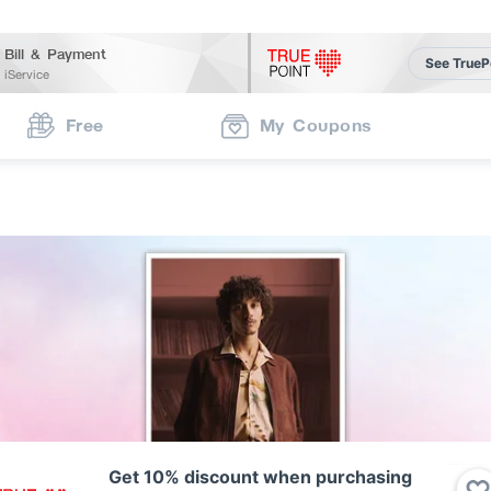
Bill & Payment
See TrueP
iService
Free
My Coupons
Get 10% discount when purchasing