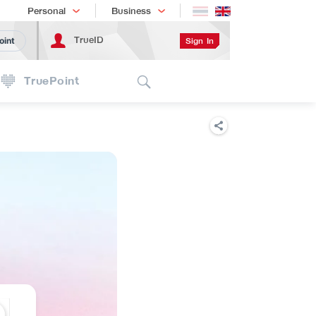
Shopping
เทรนด์เทคโนโลยี
Personal
Business
TrueID
Sign In
oint
Search
TruePoint