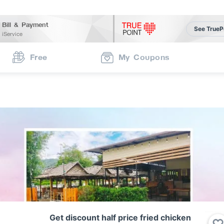
Bill & Payment
See TrueP
iService
Free
My Coupons
Get discount half price fried chicken