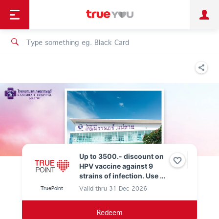
TruePoint
Shopping
เทรนด์เทคโนโลยี
Personal
Business
TrueBonus
iService
TrueID
Up to 3500.- discount on
HPV vaccine against 9
strains of infection. Use 0
True Points.
Valid thru
31 Dec 2026
TruePoint
Redeem