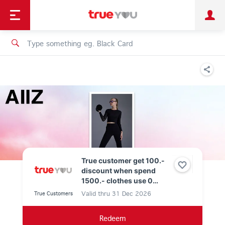
TruePoint
Shopping
เทรนด์เทคโนโลยี
Personal
Business
TrueBonus
iService
TrueID
True customer get 100.-
discount when spend
1500.- clothes use 0
TruePoint
Valid thru
31 Dec 2026
True Customers
Redeem