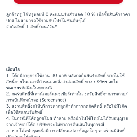
ลูกค้าทรู ใช้ทรูพอยท์ 0 คะแนนรับส่วนลด 10 % เมื่อซื้อสินค้าราคา
ปกติ ไม่สามารถใช้ร่วมกับโปรโมชันอื่นๆได้
จำกัดสิทธิ์ 1 สิทธิ์/คน/วัน*
เงื่อนไข
1. โค้ดมีอายุการใช้งาน 30 นาที หลังกดยืนยันรับสิทธิ์ หากไม่ใช้
สิทธิ์ภายในเวลาที่กำหนดจะถือว่าสละสิทธิ์ ทาง บริษัทฯ จะไม่
ชดเชยรหัสคืนในทุกกรณี
2. กดรับสิทธิ์ที่เคาน์เตอร์แคชเชียร์เท่านั้น งดรับสิทธิ์จากภาพถ่าย/
ภาพบันทึกหน้าจอ (Screenshot)
3. สงวนสิทธิ์งดให้บริการหากลูกค้าทำการกดตัดสิทธิ์ หรือไม่มีโค้ด
เพื่อใช้สแกนรับสิทธิ์
4. ในกรณีที่โค้ดถูกขโมย ทำลาย หรือนำไปใช้โดยไม่ได้รับอนุญาต
จากเจ้าของโค้ด บริษัทฯจะไม่ทำการคืนเงินในทุกกรณี
5. หากโค้ดชำรุดหรือมีการเปลี่ยนแปลงข้อมูลใดๆ ทางร้านมีสิทธิ์
ปฏิเสธงดให้บริการ