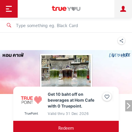
TruePoint
Shopping
เทรนด์เทคโนโลยี
Personal
Business
TrueBonus
iService
TrueID
Get 10 baht off on
beverages at Hom Cafe
with 0 Truepoint.
Valid thru
31 Dec 2026
TruePoint
Redeem