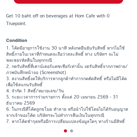
Get 10 baht off on beverages at Hom Cafe with 0
Truepoint.
Condition
1. โค้ดมีอายุการใช้งาน 30 นาที หลังกดยืนยันรับสิทธิ์ หากไม่ใช้
สิทธิ์ภายในเวลาที่กำหนดจะถือว่าสละสิทธิ์ ทาง บริษัทฯ จะไม่
ชดเชยรหัสคืนในทุกกรณี
2. กดรับสิทธิ์ที่เคาน์เตอร์แคชเชียร์เท่านั้น งดรับสิทธิ์จากภาพถ่าย/
ภาพบันทึกหน้าจอ (Screenshot)
3. สงวนสิทธิ์งดให้บริการหากลูกค้าทำการกดตัดสิทธิ์ หรือไม่มีโค้ด
เพื่อใช้สแกนรับสิทธิ์
4. จำกัด 1 สิทธิ์/หมายเลข/วัน
5. ระยะเวลาการร่วมรายการ ตั้งแต่ 20 เมษายน 2569 - 31
ธันวาคม 2569
6. ในกรณีที่โค้ดถูกขโมย ทำลาย หรือนำไปใช้โดยไม่ได้รับอนุญาต
จากเจ้าของโค้ด บริษัทฯจะไม่ทำการคืนเงินในทุกกรณี
7. หากโค้ดชำรุดหรือมีการเปลี่ยนแปลงข้อมูลใดๆ ทางร้านมีสิทธิ์
ปฏิเสธงดให้บริการ
8. โค้ดส่วนลดนี้ ไม่สามารถแลก เปลี่ยน หรือคืนเป็นเงินสดได้