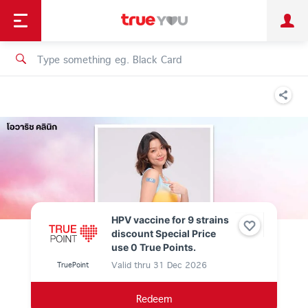
TruePoint
Shopping
เทรนด์เทคโนโลยี
Personal
Business
TrueBonus
iService
TrueID
HPV vaccine for 9 strains
discount Special Price
use 0 True Points.
Valid thru
31 Dec 2026
TruePoint
Redeem