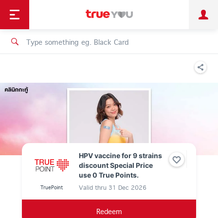
TruePoint
Shopping
เทรนด์เทคโนโลยี
Personal
Business
TrueBonus
iService
TrueID
HPV vaccine for 9 strains
discount Special Price
use 0 True Points.
Valid thru
31 Dec 2026
TruePoint
Redeem