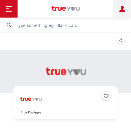
TruePoint
Shopping
เทรนด์เทคโนโลยี
Personal
Business
TrueBonus
iService
TrueID
True Privileges