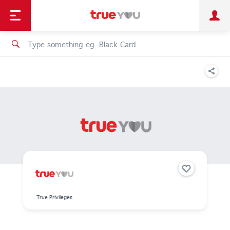
TruePoint
Shopping
เทรนด์เทคโนโลยี
Personal
Business
TrueBonus
iService
TrueID
True Privileges