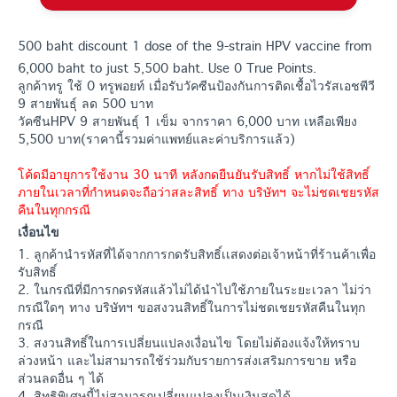
500 baht discount 1 dose of the 9-strain HPV vaccine from
6,000 baht to just 5,500 baht. Use 0 True Points.
ลูกค้าทรู ใช้ 0 ทรูพอยท์ เมื่อรับวัคซีนป้องกันการติดเชื้อไวรัสเอชพีวี
9 สายพันธุ์ ลด 500 บาท
วัคซีนHPV 9 สายพันธุ์ 1 เข็ม จากราคา 6,000 บาท เหลือเพียง
5,500 บาท(ราคานี้รวมค่าแพทย์และค่าบริการแล้ว)
โค้ดมีอายุการใช้งาน 30 นาที หลังกดยืนยันรับสิทธิ์ หากไม่ใช้สิทธิ์
ภายในเวลาที่กำหนดจะถือว่าสละสิทธิ์ ทาง บริษัทฯ จะไม่ชดเชยรหัส
คืนในทุกกรณี
เงื่อนไข
1. ลูกค้านำรหัสที่ได้จากการกดรับสิทธิ์เเสดงต่อเจ้าหน้าที่ร้านค้าเพื่อ
รับสิทธิ์
2. ในกรณีที่มีการกดรหัสแล้วไม่ได้นำไปใช้ภายในระยะเวลา ไม่ว่า
กรณีใดๆ ทาง บริษัทฯ ขอสงวนสิทธิ์ในการไม่ชดเชยรหัสคืนในทุก
กรณี
3. สงวนสิทธิ์ในการเปลี่ยนแปลงเงื่อนไข โดยไม่ต้องแจ้งให้ทราบ
ล่วงหน้า และไม่สามารถใช้ร่วมกับรายการส่งเสริมการขาย หรือ
ส่วนลดอื่น ๆ ได้
4. สิทธิพิเศษนี้ไม่สามารถเปลี่ยนแปลงเป็นเงินสดได้