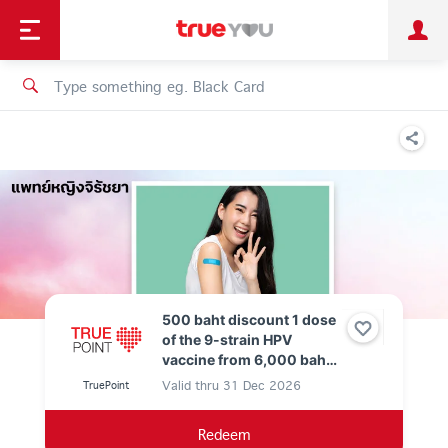
TruePoint
Shopping
เทรนด์เทคโนโลยี
Personal
Business
TrueBonus
iService
TrueID
500 baht discount 1 dose
of the 9-strain HPV
vaccine from 6,000 baht
to just 5,500 baht. Use 0
Valid thru
31 Dec 2026
TruePoint
True Points.
Redeem