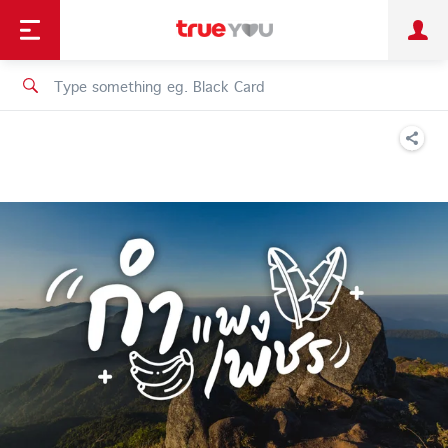
TruePoint
Shopping
เทรนด์เทคโนโลยี
Personal
Business
TrueBonus
iService
TrueID