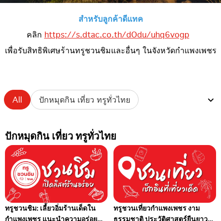
สำหรับลูกค้าดีแทค
คลิก
https://s.dtac.co.th/dOdu/uhq6vogp
เพื่อรับสิทธิพิเศษร้านทรูชวนชิมและอื่นๆ ในจังหวัดกำแพงเพชร
All
ปักหมุดกิน เที่ยว ทรูทั่วไทย
ปักหมุดกิน เที่ยว ทรูทั่วไทย
ทรูชวนชิม: เลี้ยวอิ่มร้านเด็ดใน
ทรูชวนเที่ยวกำแพงเพชร งาม
กำแพงเพชร แนะนำความอร่อย
ธรรมชาติ ประวัติศาสตร์ยืนยาว