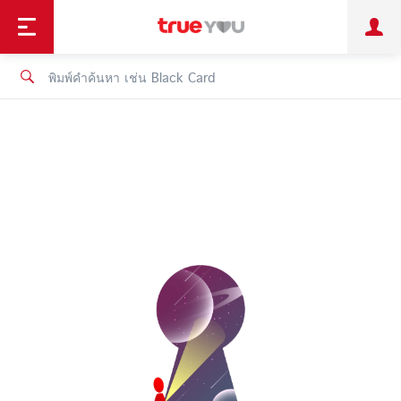
TruePoint
ชำระบิล
ช้อป
เทรนด์เทคโนโลยี
ลูกค้าบุคคล
ลูกค้าองค์กร
ทรูโบนัส
ทรูไอดี
ทรูไอเซอร์วิส