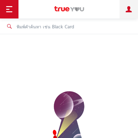
TruePoint
ชำระบิล
ช้อป
เทรนด์เทคโนโลยี
ลูกค้าบุคคล
ลูกค้าองค์กร
ทรูโบนัส
ทรูไอดี
ทรูไอเซอร์วิส