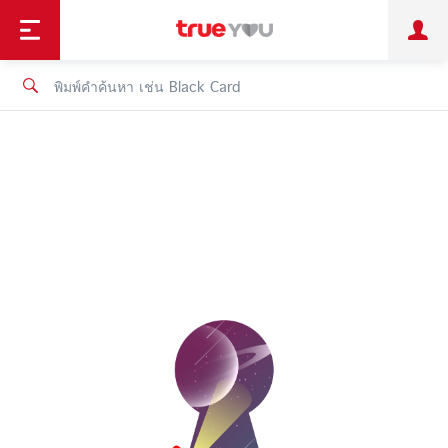
TruePoint
ชำระบิล
ช้อป
เทรนด์เทคโนโลยี
ลูกค้าบุคคล
ลูกค้าองค์กร
ทรูโบนัส
ทรูไอดี
ทรูไอเซอร์วิส