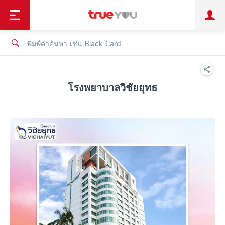
TruePoint
ชำระบิล
ช้อป
เทรนด์เทคโนโลยี
ลูกค้าบุคคล
ลูกค้าองค์กร
ทรูโบนัส
ทรูไอดี
ทรูไอเซอร์วิส
โรงพยาบาลวิชัยยุทธ