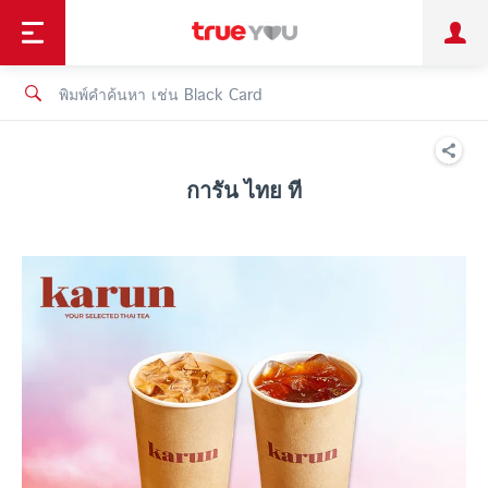
TruePoint
ชำระบิล
ช้อป
เทรนด์เทคโนโลยี
ลูกค้าบุคคล
ลูกค้าองค์กร
ทรูโบนัส
ทรูไอดี
ทรูไอเซอร์วิส
การัน ไทย ที