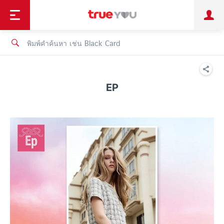
TruePoint
ชำระบิล
ช้อป
เทรนด์เทคโนโลยี
ลูกค้าบุคคล
ลูกค้าองค์กร
ทรูโบนัส
ทรูไอดี
ทรูไอเซอร์วิส
EP