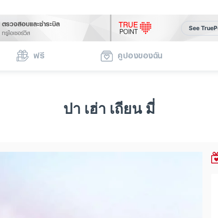
ตรวจสอบและชำระบิล
See TrueP
ทรูไอเซอร์วิส
ฟรี
คูปองของฉัน
ปา เฮ่า เถียน มี่