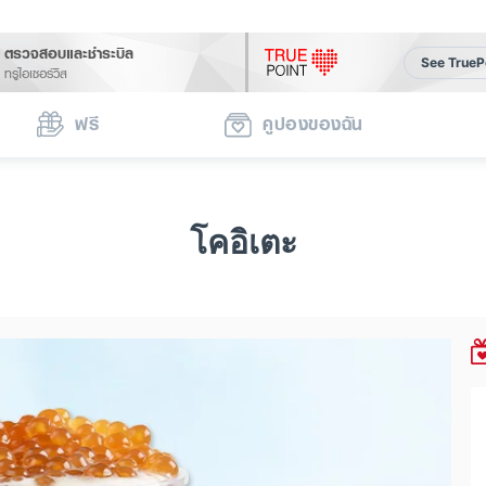
ตรวจสอบและชำระบิล
See TrueP
ทรูไอเซอร์วิส
ฟรี
คูปองของฉัน
โคอิเตะ