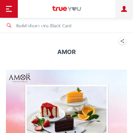
TruePoint
ชำระบิล
ช้อป
เทรนด์เทคโนโลยี
ลูกค้าบุคคล
ลูกค้าองค์กร
ทรูโบนัส
ทรูไอดี
ทรูไอเซอร์วิส
AMOR