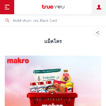
TruePoint
ชำระบิล
ช้อป
เทรนด์เทคโนโลยี
ลูกค้าบุคคล
ลูกค้าองค์กร
ทรูโบนัส
ทรูไอดี
ทรูไอเซอร์วิส
แม็คโคร