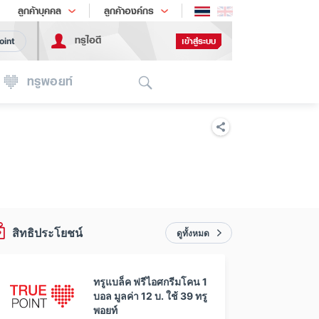
ช้อป
เทรนด์เทคโนโลยี
ลูกค้าบุคคล
ลูกค้าองค์กร
ทรูไอดี
เข้าสู่ระบบ
oint
Search
ทรูพอยท์
สิทธิประโยชน์
ดูทั้งหมด
ทรูแบล็ค ฟรีไอศกรีมโคน 1
บอล มูลค่า 12 บ. ใช้ 39 ทรู
พอยท์