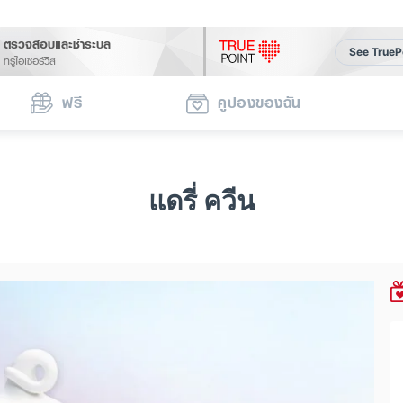
ตรวจสอบและชำระบิล
See TrueP
ทรูไอเซอร์วิส
ฟรี
คูปองของฉัน
แดรี่ ควีน