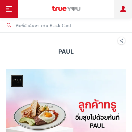
TruePoint
ชำระบิล
ช้อป
เทรนด์เทคโนโลยี
ลูกค้าบุคคล
ลูกค้าองค์กร
ทรูโบนัส
ทรูไอดี
ทรูไอเซอร์วิส
PAUL