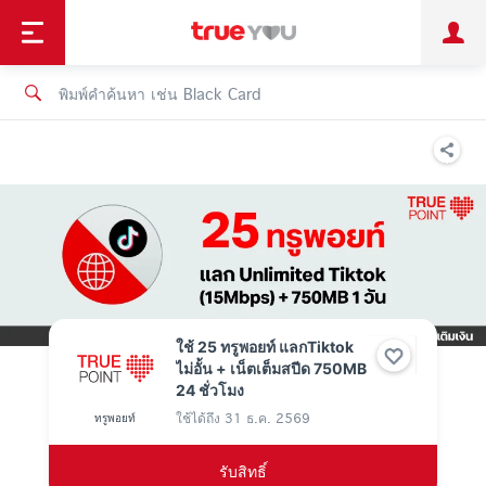
TruePoint
ชำระบิล
ช้อป
เทรนด์เทคโนโลยี
ลูกค้าบุคคล
ลูกค้าองค์กร
ทรูโบนัส
ทรูไอดี
ทรูไอเซอร์วิส
ใช้ 25 ทรูพอยท์ แลกTiktok
ไม่อั้น + เน็ตเต็มสปีด 750MB
24 ชั่วโมง
ใช้ได้ถึง
31 ธ.ค. 2569
ทรูพอยท์
รับสิทธิ์